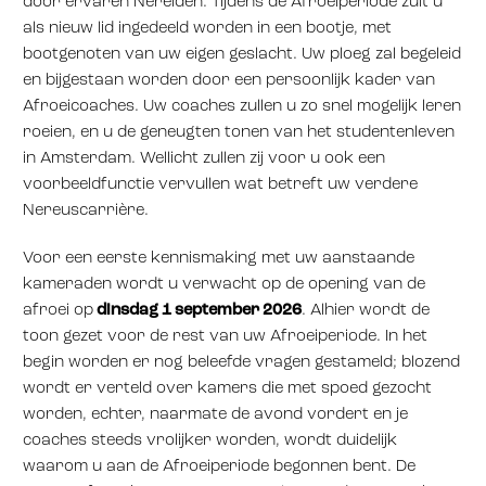
door ervaren Nereïden. Tijdens de Afroeiperiode zult u
als nieuw lid ingedeeld worden in een bootje, met
bootgenoten van uw eigen geslacht. Uw ploeg zal begeleid
en bijgestaan worden door een persoonlijk kader van
Afroeicoaches. Uw coaches zullen u zo snel mogelijk leren
roeien, en u de geneugten tonen van het studentenleven
in Amsterdam. Wellicht zullen zij voor u ook een
voorbeeldfunctie vervullen wat betreft uw verdere
Nereuscarrière.
Voor een eerste kennismaking met uw aanstaande
kameraden wordt u verwacht op de opening van de
afroei op
dinsdag 1 september 2026
. Alhier wordt de
toon gezet voor de rest van uw Afroeiperiode. In het
begin worden er nog beleefde vragen gestameld; blozend
wordt er verteld over kamers die met spoed gezocht
worden, echter, naarmate de avond vordert en je
coaches steeds vrolijker worden, wordt duidelijk
waarom u aan de Afroeiperiode begonnen bent. De