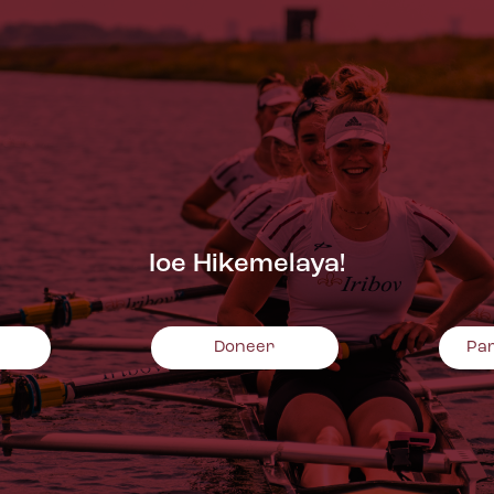
Ioe Hikemelaya!
n
Doneer
Pa