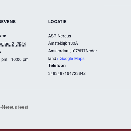
GEVENS
LOCATIE
um:
ASR Nereus
Amsteldijk 130A
ember 2, 2024
Amsterdam
,
1078RT
Neder
:
land
+ Google Maps
0 pm - 10:00 pm
Telefoon
3483487194723842
d-Nereus feest