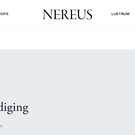
HOPS
LUSTRUM
diging
m