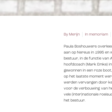
By Merijn
In memoriam
Paula Boshouwers overleed 
aan op Nereus in 1995 en w
bestuur, in de functie van
hoofdcoach (Mark Emke) int
gewonnen in een roze boot, 
op het laatste moment wer
werden vervangen door keld
voor de verbouwing van het
vele (inter)nationale roeis
het bestuur.