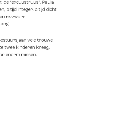
n: de “excuustruus”. Paula
altijd integer, altijd dicht
eren ex-zware
lang.
bestuursjaar vele trouwe
ze twee kinderen kreeg.
haar enorm missen.