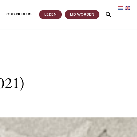
OUD-NEREUS
LEDEN
LID WORDEN
021)