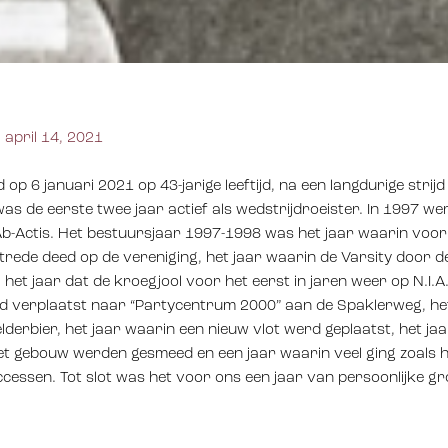
april 14, 2021
op 6 januari 2021 op 43-jarige leeftijd, na een langdurige stri
as de eerste twee jaar actief als wedstrijdroeister. In 1997 w
 Ab-Actis. Het bestuursjaar 1997-1998 was het jaar waarin voor
rede deed op de vereniging, het jaar waarin de Varsity door 
het jaar dat de kroegjool voor het eerst in jaren weer op N.I.
d verplaatst naar “Partycentrum 2000” aan de Spaklerweg, het
erbier, het jaar waarin een nieuw vlot werd geplaatst, het jaa
 gebouw werden gesmeed en een jaar waarin veel ging zoals het
uccessen. Tot slot was het voor ons een jaar van persoonlijke g