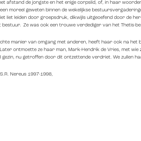
t afstand de jongste en het enige corpslid, of, in haar woorde
t een moreel geweten binnen de wekelijkse bestuursvergaderingen, 
h niet liet leiden door groepsdruk, dikwijls uitgeoefend door de h
t bestuur. Ze was ook een trouwe verdediger van het Thetis-be
rechte manier van omgang met anderen, heeft haar ook na het 
Later ontmoette ze haar man, Mark-Hendrik de Vries, met wie 
 gezin, nu getroffen door dit ontzettende verdriet. We zullen 
S.R. Nereus 1997-1998,