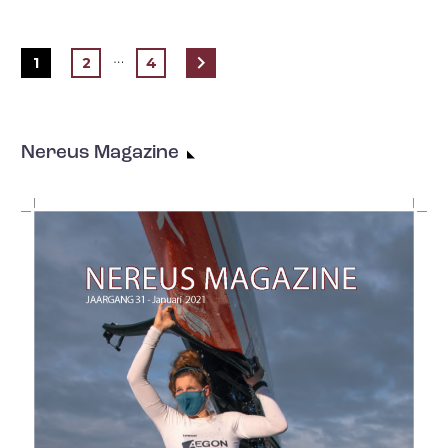
…
1
2
4
Nereus Magazine