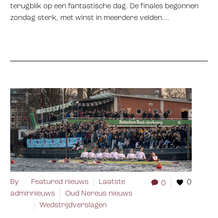
terugblik op een fantastische dag. De finales begonnen
zondag sterk, met winst in meerdere velden….
By
Featured nieuws
Laatste
0
0
admin
nieuws
Oud Nereus nieuws
Wedstrijdverslagen