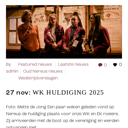
By
Featured nieuws
Laatste nieuws
0
0
admin
Oud Nereus nieuws
Wedstrijdverslagen
WK HULDIGING 2025
27 nov:
Foto: Mette de Jong Een paar weken geleden vond op
Nereus de huldiging plaats voor onze WK en EK roeiers.
Zij arriveerden met de boot op de vereniging en werden
ontvangen met…