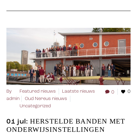
By
Featured nieuws
Laatste nieuws
0
0
admin
Oud Nereus nieuws
Uncategorized
HERSTELDE BANDEN MET
01 jul:
ONDERWIJSINSTELLINGEN