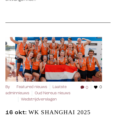
By
Featured nieuws
Laatste
0
0
admin
nieuws
Oud Nereus nieuws
Wedstrijdverslagen
WK SHANGHAI 2025
16 okt: