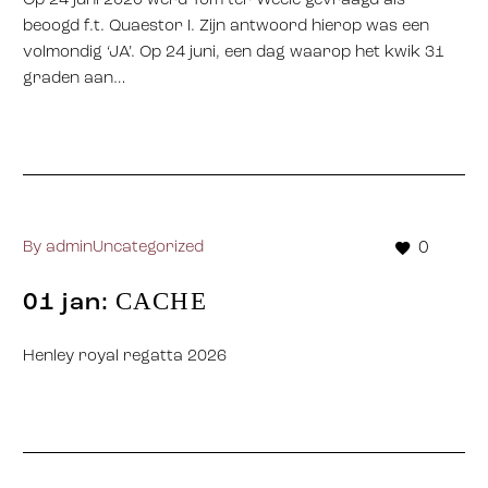
Op 24 juni 2020 werd Tom ter Weele gevraagd als
beoogd f.t. Quaestor I. Zijn antwoord hierop was een
volmondig ‘JA’. Op 24 juni, een dag waarop het kwik 31
graden aan…
By
admin
Uncategorized
0
CACHE
01 jan:
Henley royal regatta 2026